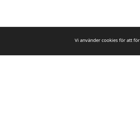
Vi använder cookies för att för
WEBBGROSS
Din pålitliga partner för kontorsmaterial,
städprodukter och skolmaterial. Vi erbjuder
ett brett sortiment av kvalitetsprodukter till
grossistpriser för både företag och
privatpersoner.