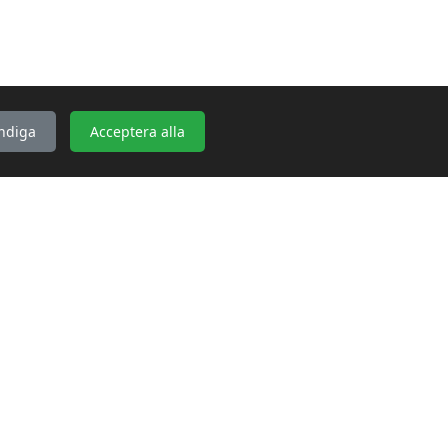
ndiga
Acceptera alla
KONTAKTA OSS
WebbGross
Bakgärdesvägen 2
76297 Edsbro
kontakt@webbgross.se