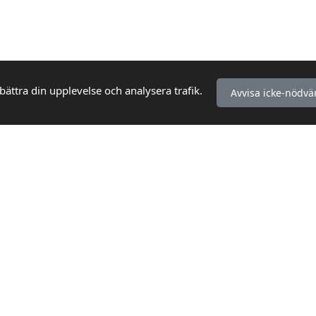
bättra din upplevelse och analysera trafik.
Avvisa icke-nödvä
KUNDSERVICE
INFORMATION
Så handlar du
Köpvillkor
Frakt & Leverans
Integritetspolicy
Retur &
Kontakta oss
Reklamation
Webbplatskarta
Vanliga frågor
(FAQ)