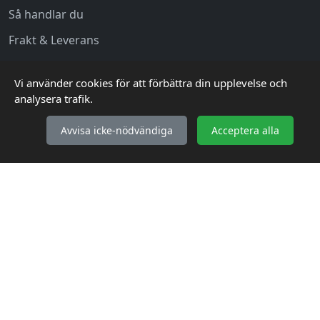
Så handlar du
Frakt & Leverans
Retur & Reklamation
Vi använder cookies för att förbättra din upplevelse och
Vanliga frågor (FAQ)
analysera trafik.
Avvisa icke-nödvändiga
Acceptera alla
INFORMATION
Köpvillkor
Integritetspolicy
Kontakta oss
Webbplatskarta
KONTAKTA OSS