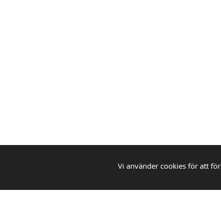
Vi använder cookies för att för
WEBBGROSS
Din pålitliga partner för kontorsmaterial,
städprodukter och skolmaterial. Vi erbjuder