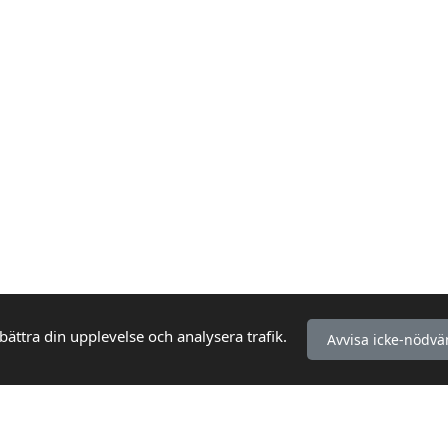
bättra din upplevelse och analysera trafik.
Avvisa icke-nödvä
KUNDSERVICE
INFORMATION
Så handlar du
Köpvillkor