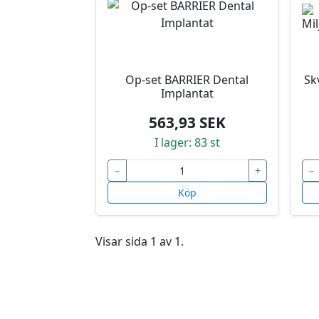
Op-set BARRIER Dental
Sk
Implantat
563,93 SEK
I lager: 83 st
−
+
−
Köp
Visar sida 1 av 1.