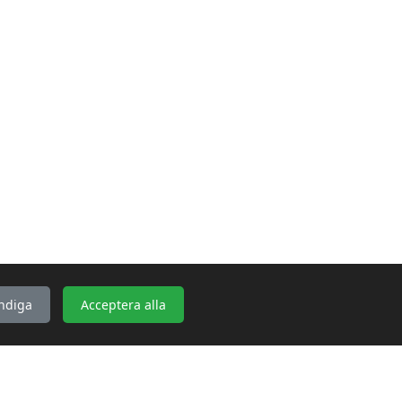
ndiga
Acceptera alla
KONTAKTA OSS
WebbGross
Bakgärdesvägen 2