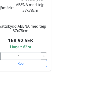
vättskydd ABENA med tejp
37x78cm
168,92 SEK
I lager: 62 st
+
Köp