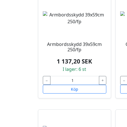
Armbordsskydd 39x59cm
250/fp
1 137,20 SEK
I lager: 6 st
−
+
−
Köp