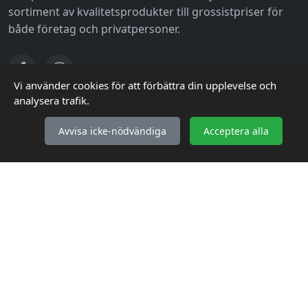
sortiment av kvalitetsprodukter till grossistpriser för
både företag och privatpersoner.
Vi använder cookies för att förbättra din upplevelse och
analysera trafik.
KUNDSERVICE
Avvisa icke-nödvändiga
Acceptera alla
Så handlar du
Frakt & Leverans
Retur & Reklamation
Vanliga frågor (FAQ)
INFORMATION