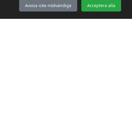
Kontakta oss
Avvisa icke-nödvändiga
Acceptera alla
Webbplatskarta
KONTAKTA OSS
WebbGross
Bakgärdesvägen 2
76297 Edsbro
kontakt@webbgross.se
© 2026 WebbGross. Alla rättigheter förbehållna.
|
Cookieinställningar