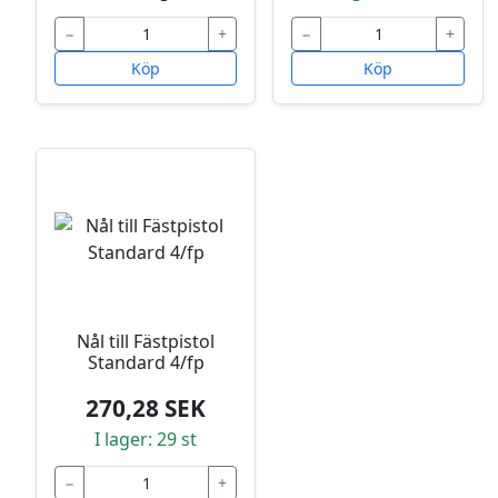
−
+
−
+
Köp
Köp
Nål till Fästpistol
Standard 4/fp
270,28 SEK
I lager: 29 st
−
+