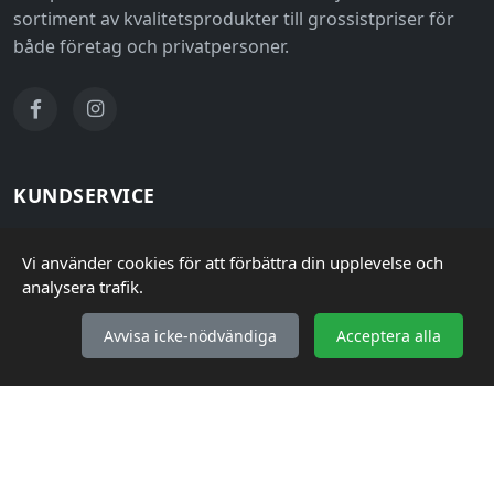
sortiment av kvalitetsprodukter till grossistpriser för
både företag och privatpersoner.
KUNDSERVICE
Så handlar du
Vi använder cookies för att förbättra din upplevelse och
Frakt & Leverans
analysera trafik.
Retur & Reklamation
Avvisa icke-nödvändiga
Acceptera alla
Vanliga frågor (FAQ)
INFORMATION