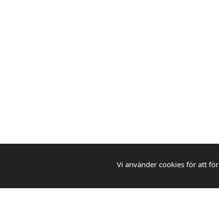
Vi använder cookies för att för
WEBBGROSS
Din pålitliga partner för kontorsmaterial,
städprodukter och skolmaterial. Vi erbjuder