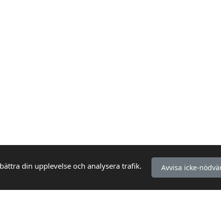
bättra din upplevelse och analysera trafik.
Avvisa icke-nödvä
KUNDSERVICE
INFORMATION
Så handlar du
Köpvillkor