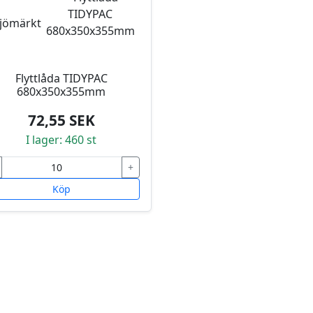
Flyttlåda TIDYPAC
680x350x355mm
72,55 SEK
I lager: 460 st
+
Köp