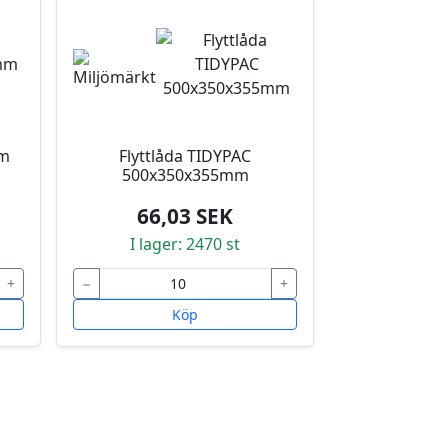
mm
Flyttlåda TIDYPAC
500x350x355mm
66,03 SEK
I lager: 2470 st
+
−
+
Köp