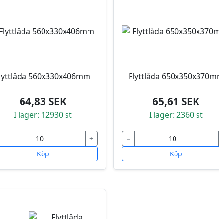
lyttlåda 560x330x406mm
Flyttlåda 650x350x370
64,83 SEK
65,61 SEK
I lager: 12930 st
I lager: 2360 st
+
−
Köp
Köp