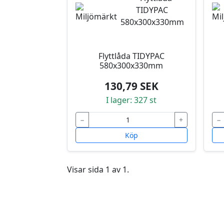
Flyttlåda TIDYPAC
580x300x330mm
130,79 SEK
I lager: 327 st
−
+
−
Köp
Visar sida 1 av 1.