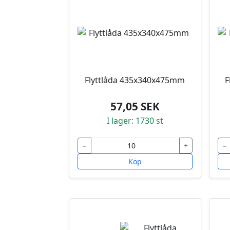
Flyttlåda 435x340x475mm
F
57,05 SEK
I lager: 1730 st
−
+
−
Köp