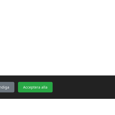
ndiga
Acceptera alla
KONTAKTA OSS
WebbGross
Bakgärdesvägen 2