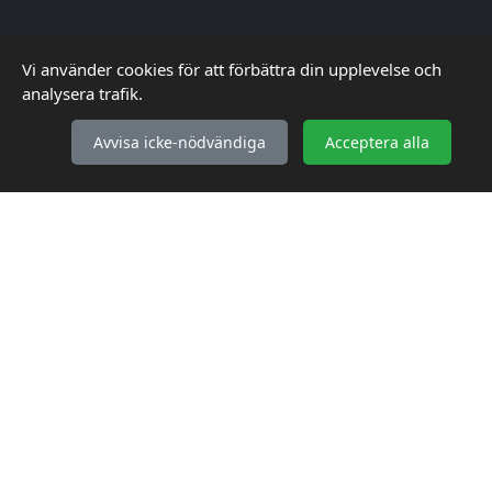
Vi använder cookies för att förbättra din upplevelse och
INFORMATION
analysera trafik.
Köpvillkor
Avvisa icke-nödvändiga
Acceptera alla
Integritetspolicy
Kontakta oss
Webbplatskarta
KONTAKTA OSS
WebbGross
Bakgärdesvägen 2
76297 Edsbro
kontakt@webbgross.se