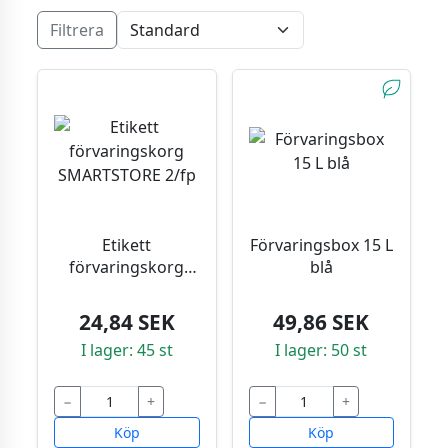
Filtrera
Etikett
Förvaringsbox 15 L
förvaringskorg
blå
SMARTSTORE 2/fp
24,84 SEK
49,86 SEK
I lager: 45 st
I lager: 50 st
−
+
−
+
Köp
Köp