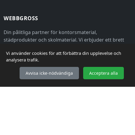
WEBBGROSS
Din pålitliga partner för kontorsmaterial,
städprodukter och skolmaterial. Vi erbjuder ett brett
sortiment av kvalitetsprodukter till grossistpriser för
Vi använder cookies för att förbättra din upplevelse och
både företag och privatpersoner.
analysera trafik.
Avvisa icke-nödvändiga
Acceptera alla
KUNDSERVICE
Så handlar du
Frakt & Leverans
Retur & Reklamation