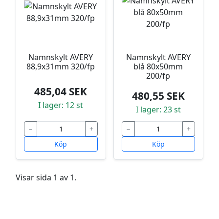
Namnskylt AVERY
Namnskylt AVERY
88,9x31mm 320/fp
blå 80x50mm
200/fp
485,04 SEK
480,55 SEK
I lager: 12 st
I lager: 23 st
−
+
−
+
Köp
Köp
Visar sida 1 av 1.