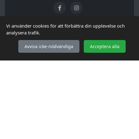
Vi använder cookies för att förbättra din upplevelse och
KUNDSERVICE
analysera trafik.
Så handlar du
Avvisa icke-nödvändiga
Acceptera alla
Frakt & Leverans
Retur & Reklamation
Vanliga frågor (FAQ)
INFORMATION
Köpvillkor
Integritetspolicy