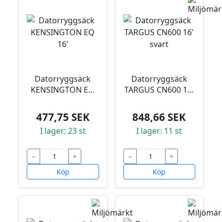
Datorryggsäck
Datorryggsäck
KENSINGTON EQ
TARGUS CN600 16'
16'
svart
477,75 SEK
848,66 SEK
I lager: 23 st
I lager: 11 st
−
+
−
+
Köp
Köp