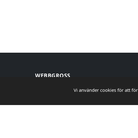
WEBBGROSS
Din pålitliga partner för kontorsmaterial,
Vi använder cookies för att för
städprodukter och skolmaterial. Vi erbjuder
ett brett sortiment av kvalitetsprodukter till
grossistpriser för både företag och
privatpersoner.