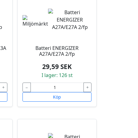
23A
Batteri ENERGIZER
A27A/E27A 2/fp
29,59 SEK
I lager: 126 st
+
−
+
Köp