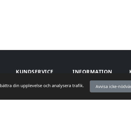
KUNDSERVICE
INFORMATION
Så handlar du
Köpvillkor
bättra din upplevelse och analysera trafik.
Avvisa icke-nödvä
Frakt & Leverans
Integritetspolicy
Retur &
Kontakta oss
Reklamation
Webbplatskarta
Vanliga frågor
(FAQ)