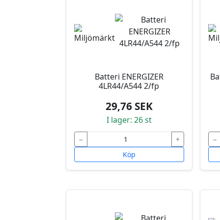
Batteri ENERGIZER
Ba
4LR44/A544 2/fp
29,76 SEK
I lager: 26 st
−
+
−
Köp