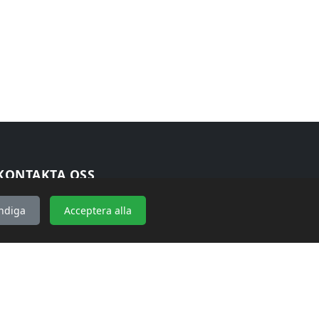
KONTAKTA OSS
WebbGross
ndiga
Acceptera alla
Bakgärdesvägen 2
76297 Edsbro
kontakt@webbgross.se