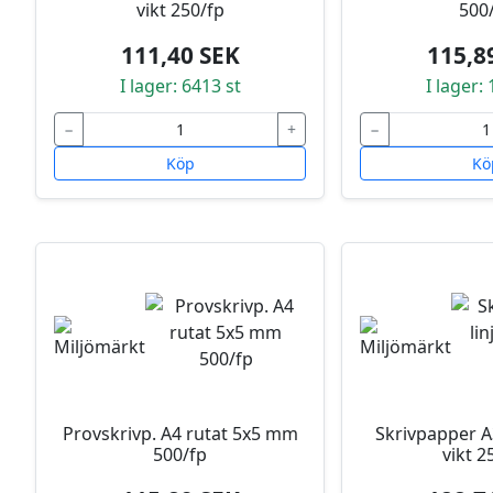
vikt 250/fp
500
111,40 SEK
115,8
I lager: 6413 st
I lager:
−
+
−
Köp
Kö
Provskrivp. A4 rutat 5x5 mm
Skrivpapper A
500/fp
vikt 2