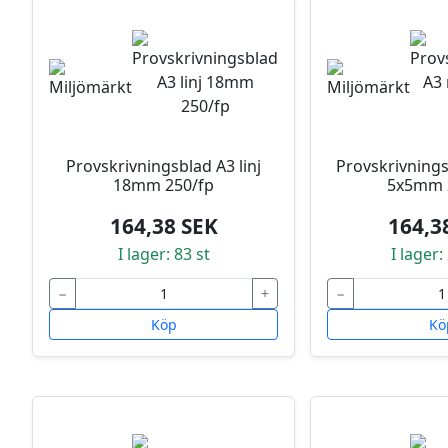
Provskrivningsblad A3 linj
Provskrivnings
18mm 250/fp
5x5mm 
164,38 SEK
164,3
I lager: 83 st
I lager:
−
+
−
Köp
Kö