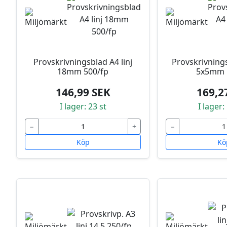
Provskrivningsblad A4 linj
Provskrivning
18mm 500/fp
5x5mm 
146,99 SEK
169,2
I lager: 23 st
I lager:
−
+
−
Köp
Kö