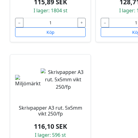
115,89 SEK
128,7
I lager: 1804 st
I lager:
−
+
−
Köp
Kö
Skrivpapper A3 rut. 5x5mm
vikt 250/fp
116,10 SEK
I lager: 596 st