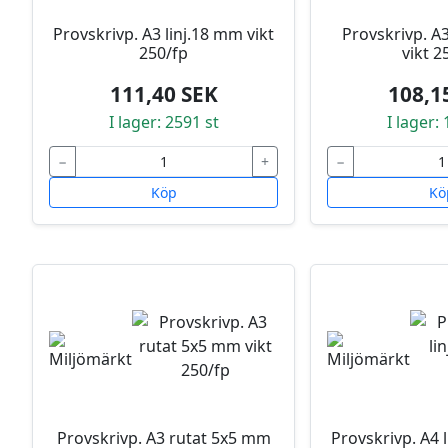
Provskrivp. A3 linj.18 mm vikt
Provskrivp. A
250/fp
vikt 2
111,40 SEK
108,1
I lager: 2591 st
I lager:
−
+
−
Köp
Kö
Provskrivp. A3 rutat 5x5 mm
Provskrivp. A4 