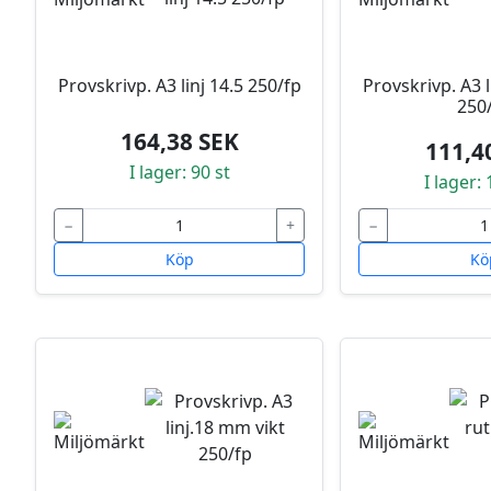
Provskrivp. A3 linj 14.5 250/fp
Provskrivp. A3 
250
164,38 SEK
111,4
I lager: 90 st
I lager:
−
+
−
Köp
Kö