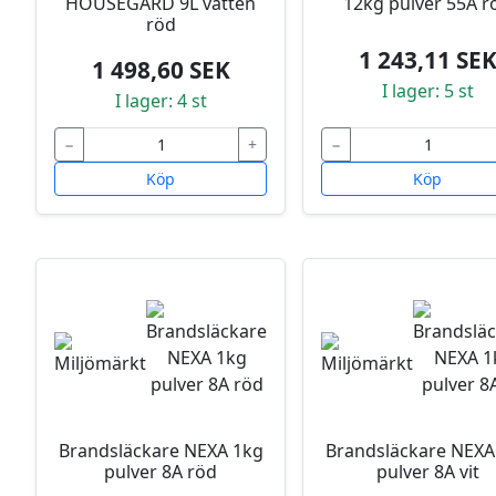
HOUSEGARD 9L vatten
12kg pulver 55A r
röd
1 243,11 SE
1 498,60 SEK
I lager: 5 st
I lager: 4 st
−
+
−
Köp
Köp
Brandsläckare NEXA 1kg
Brandsläckare NEXA
pulver 8A röd
pulver 8A vit