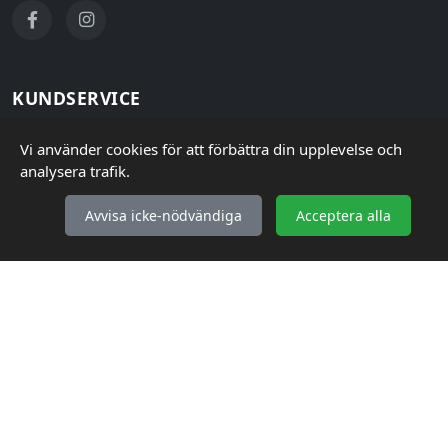
KUNDSERVICE
Så handlar du
Vi använder cookies för att förbättra din upplevelse och
analysera trafik.
Frakt & Leverans
Retur & Reklamation
Avvisa icke-nödvändiga
Acceptera alla
Vanliga frågor (FAQ)
INFORMATION
Köpvillkor
Integritetspolicy