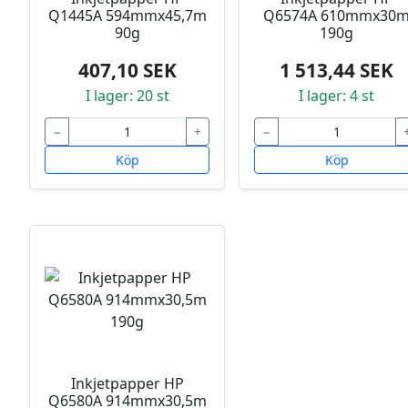
Q1445A 594mmx45,7m
Q6574A 610mmx30
90g
190g
407,10 SEK
1 513,44 SEK
I lager: 20 st
I lager: 4 st
−
+
−
Köp
Köp
Inkjetpapper HP
Q6580A 914mmx30,5m