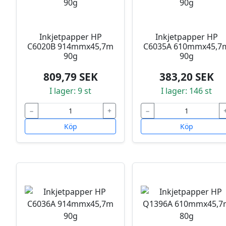
Inkjetpapper HP
Inkjetpapper HP
C6020B 914mmx45,7m
C6035A 610mmx45,7
90g
90g
809,79 SEK
383,20 SEK
I lager: 9 st
I lager: 146 st
−
+
−
Köp
Köp