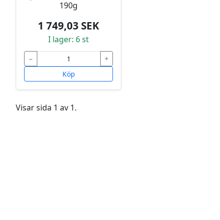
190g
1 749,03 SEK
I lager: 6 st
−
+
Köp
Visar sida 1 av 1.