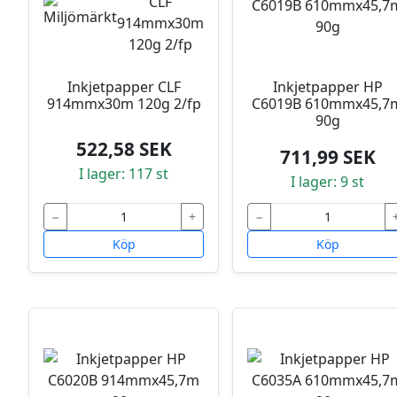
Inkjetpapper CLF
Inkjetpapper HP
914mmx30m 120g 2/fp
C6019B 610mmx45,7
90g
522,58 SEK
711,99 SEK
I lager: 117 st
I lager: 9 st
−
+
−
Köp
Köp