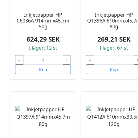
Inkjetpapper HP
Inkjetpapper HP
C6036A 914mmx45,7m
Q1396A 610mmx45,7
90g
80g
624,29 SEK
269,21 SEK
I lager: 12 st
I lager: 67 st
−
+
−
Köp
Köp