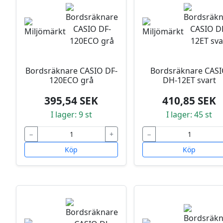
Bordsräknare CASIO DF-
Bordsräknare CAS
120ECO grå
DH-12ET svart
395,54 SEK
410,85 SEK
I lager: 9 st
I lager: 45 st
−
+
−
Köp
Köp