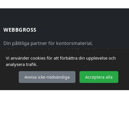
WEBBGROSS
Din pålitliga partner för kontorsmaterial,
städprodukter och skolmaterial. Vi erbjuder ett brett
sortiment av kvalitetsprodukter till grossistpriser för
Vi använder cookies för att förbättra din upplevelse och
analysera trafik.
både företag och privatpersoner.
Avvisa icke-nödvändiga
Acceptera alla
KUNDSERVICE
Så handlar du
Frakt & Leverans