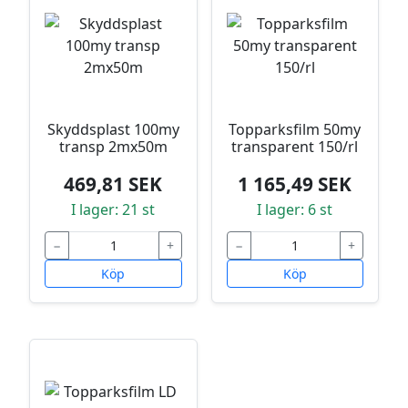
Skyddsplast 100my
Topparksfilm 50my
transp 2mx50m
transparent 150/rl
469,81 SEK
1 165,49 SEK
I lager: 21 st
I lager: 6 st
−
+
−
+
Köp
Köp