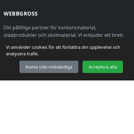
WEBBGROSS
Din pålitliga partner för kontorsmaterial,
städprodukter och skolmaterial. Vi erbjuder ett brett
sortiment av kvalitetsprodukter till grossistpriser för
Vi använder cookies för att förbättra din upplevelse och
både företag och privatpersoner.
analysera trafik.
Avvisa icke-nödvändiga
Acceptera alla
KUNDSERVICE
Så handlar du
Frakt & Leverans
Retur & Reklamation