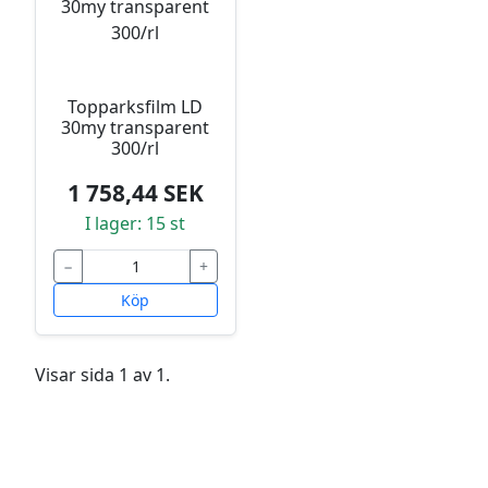
Topparksfilm LD
30my transparent
300/rl
1 758,44 SEK
I lager: 15 st
−
+
Köp
Visar sida 1 av 1.