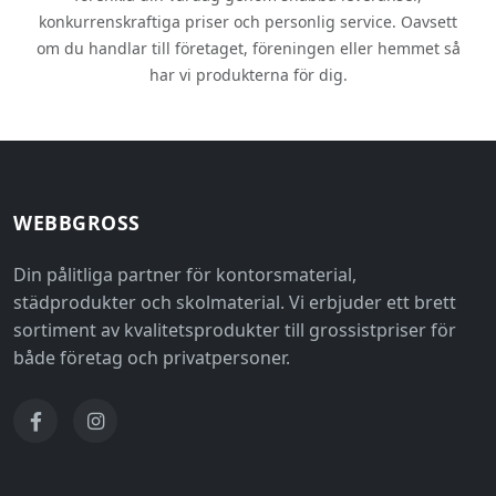
konkurrenskraftiga priser och personlig service. Oavsett
om du handlar till företaget, föreningen eller hemmet så
har vi produkterna för dig.
WEBBGROSS
Din pålitliga partner för kontorsmaterial,
städprodukter och skolmaterial. Vi erbjuder ett brett
sortiment av kvalitetsprodukter till grossistpriser för
både företag och privatpersoner.