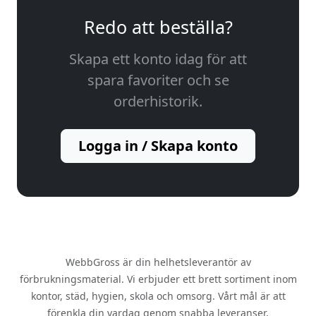
Redo att beställa?
Skapa ett konto idag för att
spara favoriter och se
orderhistorik.
Logga in / Skapa konto
WebbGross är din helhetsleverantör av
förbrukningsmaterial. Vi erbjuder ett brett sortiment inom
kontor, städ, hygien, skola och omsorg. Vårt mål är att
förenkla din vardag genom snabba leveranser,