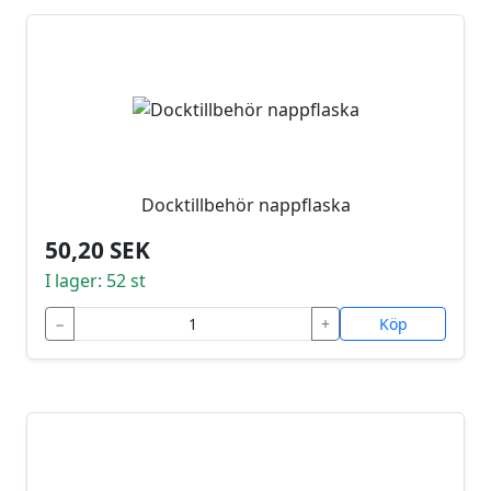
Docktillbehör nappflaska
50,20 SEK
I lager: 52 st
−
+
Köp