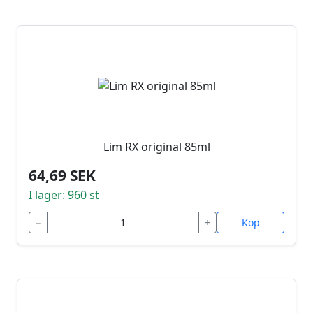
Lim RX original 85ml
64,69 SEK
I lager: 960 st
−
+
Köp