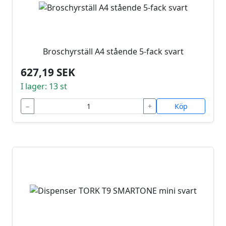
Broschyrställ A4 stående 5-fack svart
627,19 SEK
I lager: 13 st
−
+
Köp