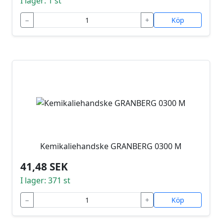
I lager: 1 st
−
+
Köp
Kemikaliehandske GRANBERG 0300 M
41,48 SEK
I lager: 371 st
−
+
Köp