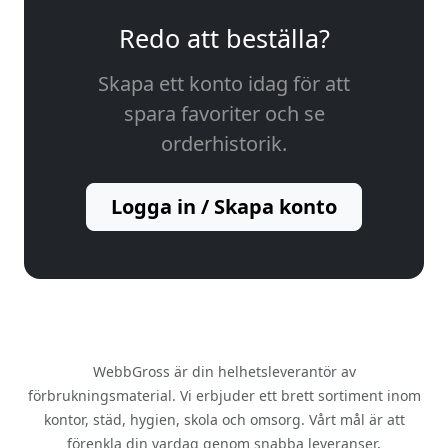
Redo att beställa?
Skapa ett konto idag för att
spara favoriter och se
orderhistorik.
Logga in / Skapa konto
WebbGross är din helhetsleverantör av
förbrukningsmaterial. Vi erbjuder ett brett sortiment inom
kontor, städ, hygien, skola och omsorg. Vårt mål är att
förenkla din vardag genom snabba leveranser,