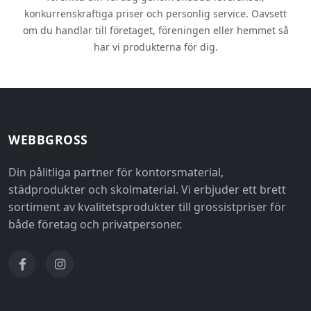
konkurrenskraftiga priser och personlig service. Oavsett
om du handlar till företaget, föreningen eller hemmet så
har vi produkterna för dig.
WEBBGROSS
Din pålitliga partner för kontorsmaterial,
städprodukter och skolmaterial. Vi erbjuder ett brett
sortiment av kvalitetsprodukter till grossistpriser för
både företag och privatpersoner.