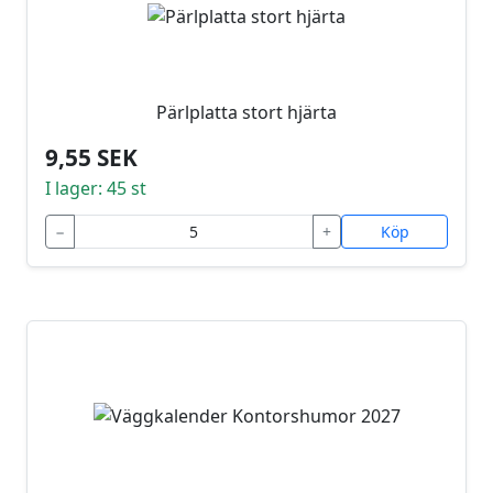
Pärlplatta stort hjärta
9,55 SEK
I lager: 45 st
−
+
Köp