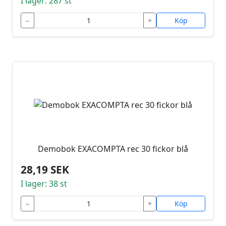
I lager: 287 st
−
+
Köp
Demobok EXACOMPTA rec 30 fickor blå
28,19 SEK
I lager: 38 st
−
+
Köp