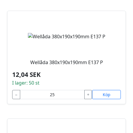
Wellåda 380x190x190mm E137 P
12,04 SEK
I lager: 50 st
−
+
Köp