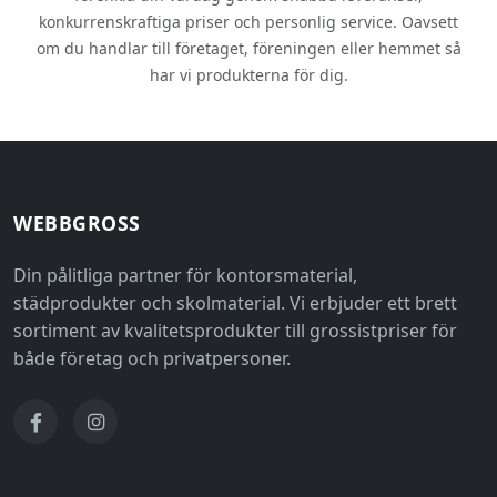
konkurrenskraftiga priser och personlig service. Oavsett
om du handlar till företaget, föreningen eller hemmet så
har vi produkterna för dig.
WEBBGROSS
Din pålitliga partner för kontorsmaterial,
städprodukter och skolmaterial. Vi erbjuder ett brett
sortiment av kvalitetsprodukter till grossistpriser för
både företag och privatpersoner.