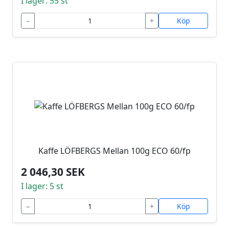
I lager: 55 st
−
+
Köp
Kaffe LÖFBERGS Mellan 100g ECO 60/fp
2 046,30 SEK
I lager: 5 st
−
+
Köp