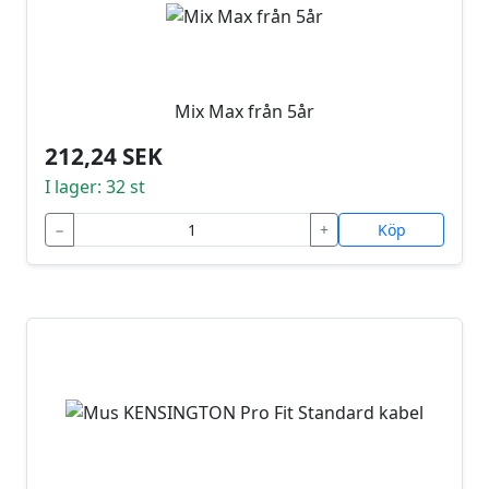
Mix Max från 5år
212,24 SEK
I lager: 32 st
−
+
Köp