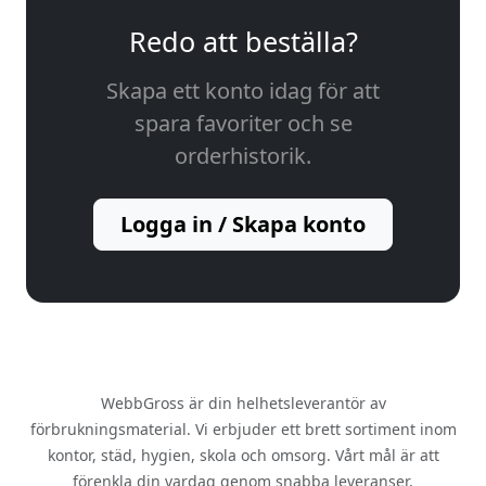
Redo att beställa?
Skapa ett konto idag för att
spara favoriter och se
orderhistorik.
Logga in / Skapa konto
WebbGross är din helhetsleverantör av
förbrukningsmaterial. Vi erbjuder ett brett sortiment inom
kontor, städ, hygien, skola och omsorg. Vårt mål är att
förenkla din vardag genom snabba leveranser,