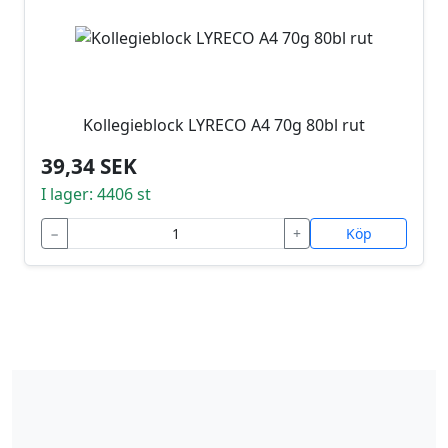
Kollegieblock LYRECO A4 70g 80bl rut
39,34 SEK
I lager: 4406 st
−
+
Köp