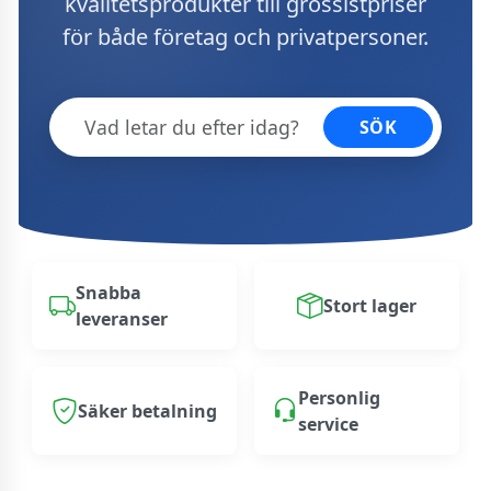
kvalitetsprodukter till grossistpriser
för både företag och privatpersoner.
SÖK
Snabba
Stort lager
leveranser
Personlig
Säker betalning
service