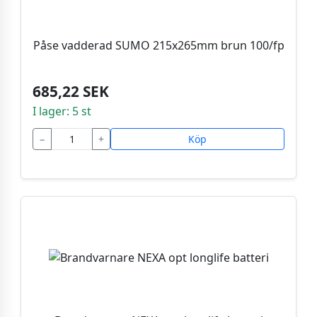
Påse vadderad SUMO 215x265mm brun 100/fp
685,22 SEK
I lager: 5 st
−
+
Köp