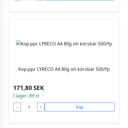
Kop.ppr LYRECO A4 80g oh körsbär 500/fp
171,80 SEK
I lager: 89 st
−
+
Köp