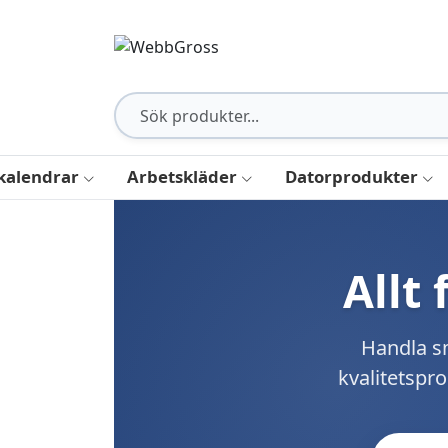
kalendrar
Arbetskläder
Datorprodukter
Allt
Handla sm
kvalitetspro