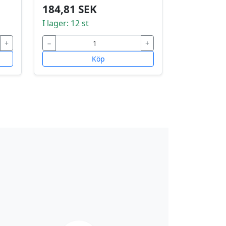
184,81 SEK
I lager: 12 st
+
−
+
Köp