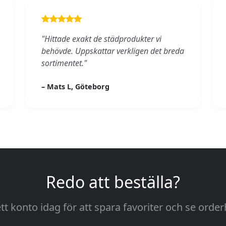
"Hittade exakt de städprodukter vi
behövde. Uppskattar verkligen det breda
sortimentet."
– Mats L, Göteborg
Redo att beställa?
tt konto idag för att spara favoriter och se orderh