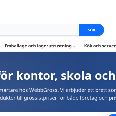
SÖK
Emballage och lagerutrustning
Kök och serve
 för kontor, skola och
artare hos WebbGross. Vi erbjuder ett brett so
dukter till grossistpriser för både företag och pr