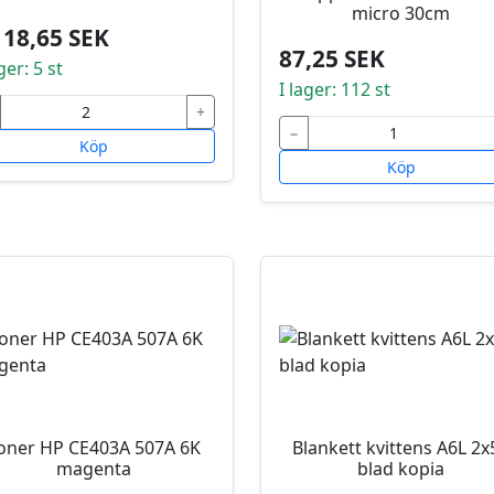
micro 30cm
118,65 SEK
87,25 SEK
ger: 5 st
I lager: 112 st
+
−
Köp
Köp
oner HP CE403A 507A 6K
Blankett kvittens A6L 2x
magenta
blad kopia