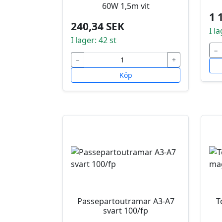
60W 1,5m vit
1 
240,34 SEK
I la
I lager: 42 st
−
−
+
Köp
Passepartoutramar A3-A7
T
svart 100/fp