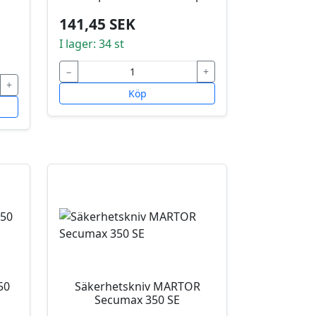
141,45 SEK
I lager: 34 st
−
+
+
Köp
50
Säkerhetskniv MARTOR
Secumax 350 SE