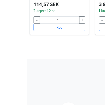
114,57 SEK
3 
I lager: 12 st
I la
−
+
−
Köp