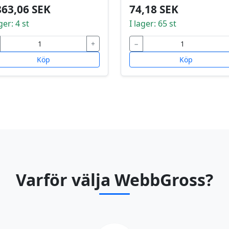
863,06 SEK
74,18 SEK
ger: 4 st
I lager: 65 st
+
−
Köp
Köp
Varför välja WebbGross?