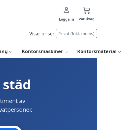
Varukorg
Logga in
Visar priser:
Privat (Inkl. moms)
ring
Kontorsmaskiner
Kontorsmaterial
 städ
rtiment av
ivatpersoner.