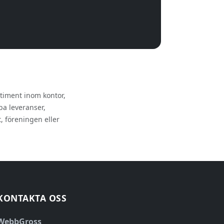
rtiment inom kontor,
ba leveranser,
, föreningen eller
KONTAKTA OSS
WebbGross