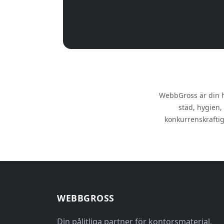
WebbGross är din he
städ, hygien,
konkurrenskraftig
WEBBGROSS
Din pålitliga partner för kontorsmaterial,