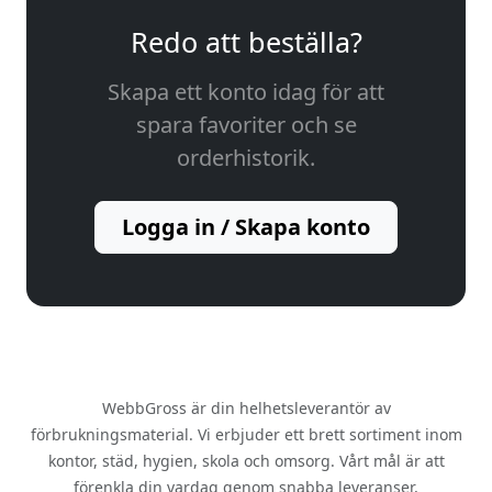
Redo att beställa?
Skapa ett konto idag för att
spara favoriter och se
orderhistorik.
Logga in / Skapa konto
WebbGross är din helhetsleverantör av
förbrukningsmaterial. Vi erbjuder ett brett sortiment inom
kontor, städ, hygien, skola och omsorg. Vårt mål är att
förenkla din vardag genom snabba leveranser,