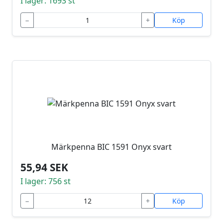
I lager: 1693 st
−
+
Köp
Märkpenna BIC 1591 Onyx svart
55,94 SEK
I lager: 756 st
−
+
Köp