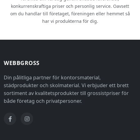
konkurrenskraftiga priser och personlig service. Oavsett
om du handlar till företaget, föreningen eller hemmet så
har vi produkterna för dig.
WEBBGROSS
Din pålitliga partner för kontorsmaterial,
städprodukter och skolmaterial. Vi erbjuder ett brett
sortiment av kvalitetsprodukter till grossistpriser för
både företag och privatpersoner.