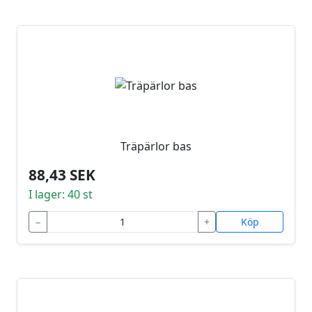
Träpärlor bas
88,43 SEK
I lager: 40 st
−
+
Köp