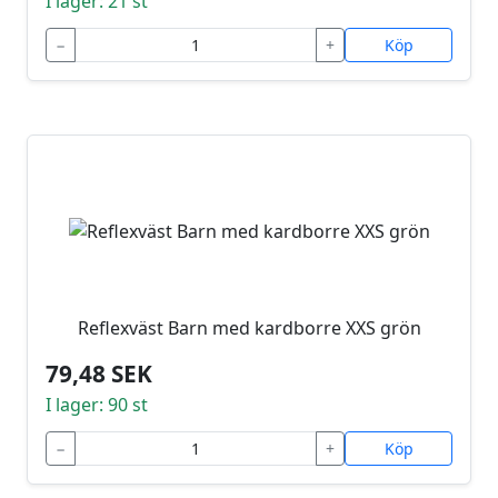
I lager: 21 st
−
+
Köp
Reflexväst Barn med kardborre XXS grön
79,48 SEK
I lager: 90 st
−
+
Köp