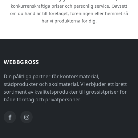
konkurrenskraftiga priser och personlig service. Oavsett
om du handlar till företaget, föreningen eller hemmet så
har vi produkterna för dig.
WEBBGROSS
Din pålitliga partner för kontorsmaterial,
städprodukter och skolmaterial. Vi erbjuder ett brett
sortiment av kvalitetsprodukter till grossistpriser för
både företag och privatpersoner.