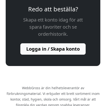
Redo att beställa?
Skapa ett konto idag för att
spara favoriter och se
orderhistorik.
Logga in / Skapa konto
WebbGross är din helhetsleverantör av
förbrukningsmaterial. Vi erbjuder ett brett sortiment inom
kontor, städ, hygien, skola och omsorg. Vårt mål är att
förenkla din vardag genom snabba leveranser,