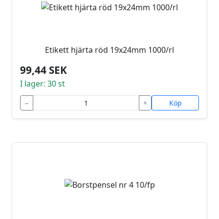
Etikett hjärta röd 19x24mm 1000/rl
99,44 SEK
I lager: 30 st
−
+
Köp